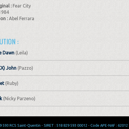
ginal :
Fear City
1984
ion :
Abel Ferrara
UTION :
e Dawn
(Leila)
XX) John
(Pazzo)
et
(Ruby)
k
(Nicky Parzeno)
 593 RCS Saint-Quentin - SIRET : 518 829 593 00012 - Code APE-NAF : 62012 - 