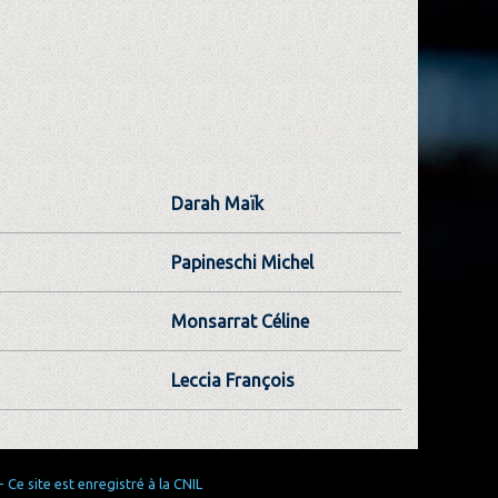
Darah Maïk
Papineschi Michel
Monsarrat Céline
Leccia François
Ce site est enregistré à la CNIL