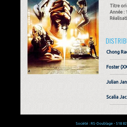
Titre ori
Année :
Réalisat
DISTRIB
Chong Ra
Foster (X
Julian Jan
Scalia Jac
Société : RS-Doublage - 518 829