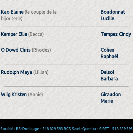
Kao Elaine
(le couple de la
Boudonnat
bijouterie)
Lucille
Kemper Ellie
(Becca)
Tempez Cindy
O'Dowd Chris
(Rhodes)
Cohen
Raphaël
Rudolph Maya
(Lillian)
Delsol
Barbara
Wiig Kristen
(Annie)
Giraudon
Marie
Société : RS-Doublage - 518 829 593 RCS Saint-Quentin - SIRET : 518 829 593