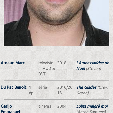
Arnaud Marc
télévisio
2018
L'Ambassadrice de
n, VOD &
Noël
(Steven)
DVD
Du Pac Benoît
1
série
2010/20
The Glades
(Drew
ép.
13
Green)
Garijo
cinéma
2004
Lolita malgré moi
Emmanuel
(Aaron Samuels)