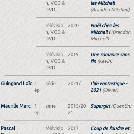
n, VOD &
les Mitchell
DVD
(Brandon Mitchell)
télévisio
2020
Noël chez les
n, VOD &
Mitchell !
(Brandon
DVD
Mitchell)
télévisio
2019
Une romance sans
n, VOD &
fin
(Kevin)
DVD
Guingand Loïc
1
série
2021/....
L'île Fantastique -
ép.
2021
(Oliver)
Maurille Marc
1
série
2015/20
Supergirl
(Quentin)
ép.
21
Pascal
télévisio
2017
Coup de foudre et