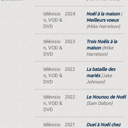
télévisio
2024
Noël à la maison :
n, VOD &
Meilleurs voeux
DVD
(Mike Harrelson)
télévisio
2023
Trois Noëls à la
n, VOD &
maison
(Mike
DVD
Harrelson)
télévisio
2022
La bataille des
n, VOD &
mariés
(Jake
DVD
Johnson)
télévisio
2022
Le Nounou de Noël
n, VOD &
(Sam Dalton)
DVD
télévisio
2021
Duel à Noël chez