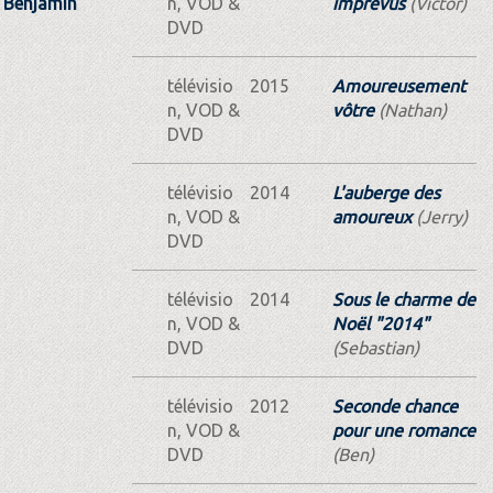
Benjamin
n, VOD &
imprévus
(Victor)
DVD
télévisio
2015
Amoureusement
n, VOD &
vôtre
(Nathan)
DVD
télévisio
2014
L'auberge des
n, VOD &
amoureux
(Jerry)
DVD
télévisio
2014
Sous le charme de
n, VOD &
Noël "2014"
DVD
(Sebastian)
télévisio
2012
Seconde chance
n, VOD &
pour une romance
DVD
(Ben)