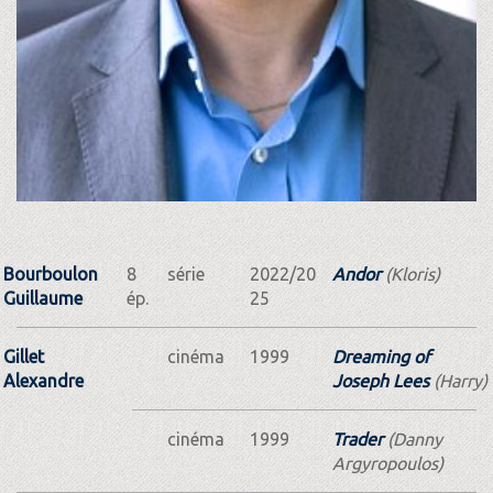
Bourboulon
8
série
2022/20
Andor
(Kloris)
Guillaume
ép.
25
Gillet
cinéma
1999
Dreaming of
Alexandre
Joseph Lees
(Harry)
cinéma
1999
Trader
(Danny
Argyropoulos)