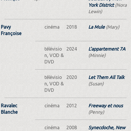
York District
(Nora
Lewin)
Pavy
cinéma
2018
La Mule
(Mary)
Françoise
télévisio
2024
L'appartement 7A
n, VOD &
(Minnie)
DVD
télévisio
2020
Let Them All Talk
n, VOD &
(Susan)
DVD
Ravalec
cinéma
2012
Freeway et nous
Blanche
(Penny)
cinéma
2008
Synecdoche, New