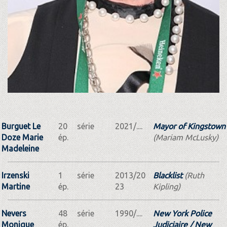
Burguet Le
20
série
2021/....
Mayor of Kingstown
Doze Marie
ép.
(Mariam McLusky)
Madeleine
Irzenski
1
série
2013/20
Blacklist
(Ruth
Martine
ép.
23
Kipling)
Nevers
48
série
1990/....
New York Police
Monique
ép.
Judiciaire / New