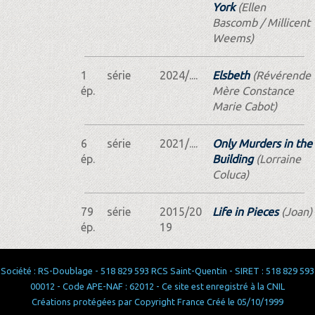
York
(Ellen
Bascomb / Millicent
Weems)
1
série
2024/....
Elsbeth
(Révérende
ép.
Mère Constance
Marie Cabot)
6
série
2021/....
Only Murders in the
ép.
Building
(Lorraine
Coluca)
79
série
2015/20
Life in Pieces
(Joan)
ép.
19
Société : RS-Doublage - 518 829 593 RCS Saint-Quentin - SIRET : 518 829 593
00012 - Code APE-NAF : 62012 - Ce site est enregistré à la CNIL
Créations protégées par Copyright France Créé le 05/10/1999