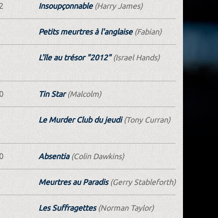
2
Insoupçonnable
(Harry James)
Petits meurtres à l'anglaise
(Fabian)
L'île au trésor "2012"
(Israel Hands)
0
Tin Star
(Malcolm)
Le Murder Club du jeudi
(Tony Curran)
0
Absentia
(Colin Dawkins)
Meurtres au Paradis
(Gerry Stableforth)
Les Suffragettes
(Norman Taylor)