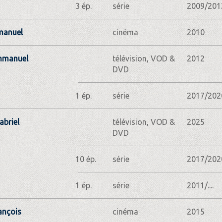
3 ép.
série
2009/201
manuel
cinéma
2010
mmanuel
télévision, VOD &
2012
DVD
1 ép.
série
2017/202
abriel
télévision, VOD &
2025
DVD
10 ép.
série
2017/202
1 ép.
série
2011/....
ançois
cinéma
2015