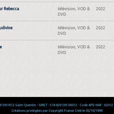
r Rebecca
télévision, VOD &
2022
DVD
udivine
télévision, VOD &
2022
DVD
e
télévision, VOD &
2022
DVD
 593 RCS Saint-Quentin - SIRET : 518 829 593 00012 - Code APE-NAF : 62012 - 
Créations protégées par Copyright France Créé le 05/10/1999