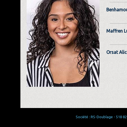
Benhamou
Maffren L
Orsat Alic
Société : RS-Doublage - 518 829