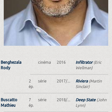
Benghezala
cinéma
2016
Infiltrator
(Eric
Rody
Wellman)
2
série
2017/....
Riviera
(Martin
ép.
Sinclair)
Buscatto
7
série
2018/....
Deep State
(John
Mathieu
ép.
Lynn)