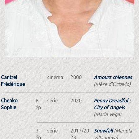
Cantrel
cinéma
2000
Amours chiennes
Frédérique
(Mère d'Octavio)
Chenko
8
série
2020
Penny Dreadful :
Sophie
ép.
City of Angels
(Maria Vega)
3
série
2017/20
Snowfall
(Mariela
ép.
23
Villanueva)