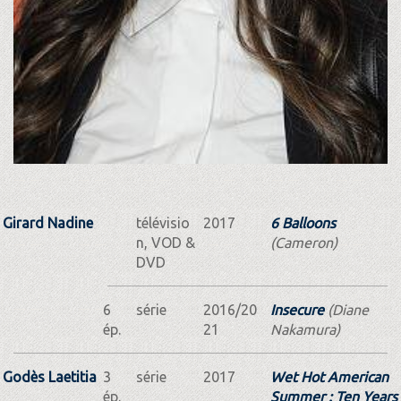
Girard Nadine
télévisio
2017
6 Balloons
n, VOD &
(Cameron)
DVD
6
série
2016/20
Insecure
(Diane
ép.
21
Nakamura)
Godès Laetitia
3
série
2017
Wet Hot American
ép.
Summer : Ten Years