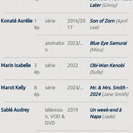
Later
(Ginny)
Konaté Aurélie
1
série
2016/20
Son of Zorn
(April
ép.
17
Lee)
animatio
2023/....
Blue Eye Samurai
n
(Mizu)
Marin Isabelle
3
série
2022
Obi-Wan Kenobi
ép.
(Sully)
Marot Kelly
8
série
2024/....
Mr. & Mrs. Smith -
ép.
2024
(Jane Smith)
Sablé Audrey
télévisio
2019
Un week-end à
n, VOD &
Napa
(Jade)
DVD