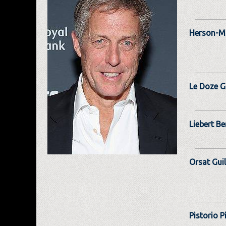
Herson-Ma
Le Doze G
Liebert B
Orsat Gui
Pistorio P