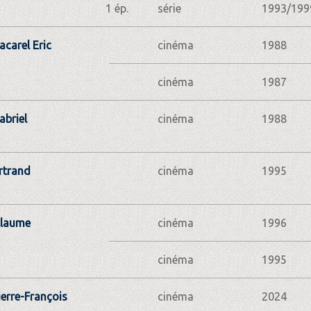
1 ép.
série
1993/199
carel Eric
cinéma
1988
cinéma
1987
abriel
cinéma
1988
ertrand
cinéma
1995
llaume
cinéma
1996
cinéma
1995
ierre-François
cinéma
2024