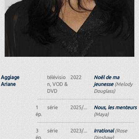
Aggiage
télévisio
2022
Noël de ma
Ariane
n, VOD &
jeunesse
(Melody
DVD
Douglass)
1
série
2025/....
Nous, les menteurs
ép.
(Maya)
3
série
2023/....
Irrational
(Rose
ép.
Dinshaw)