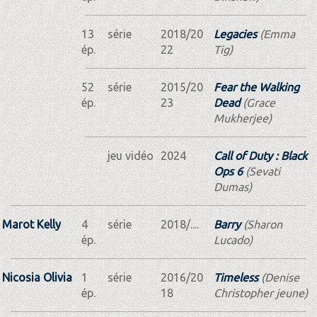
13
série
2018/20
Legacies
(Emma
ép.
22
Tig)
52
série
2015/20
Fear the Walking
ép.
23
Dead
(Grace
Mukherjee)
jeu vidéo
2024
Call of Duty : Black
Ops 6
(Sevati
Dumas)
Marot Kelly
4
série
2018/....
Barry
(Sharon
ép.
Lucado)
Nicosia Olivia
1
série
2016/20
Timeless
(Denise
ép.
18
Christopher jeune)