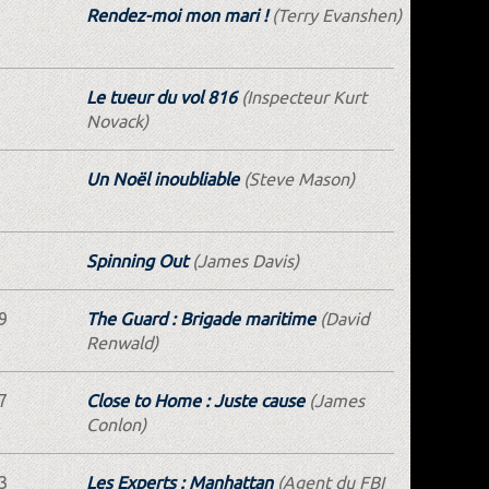
Rendez-moi mon mari !
(Terry Evanshen)
Le tueur du vol 816
(Inspecteur Kurt
Novack)
Un Noël inoubliable
(Steve Mason)
Spinning Out
(James Davis)
9
The Guard : Brigade maritime
(David
Renwald)
7
Close to Home : Juste cause
(James
Conlon)
3
Les Experts : Manhattan
(Agent du FBI