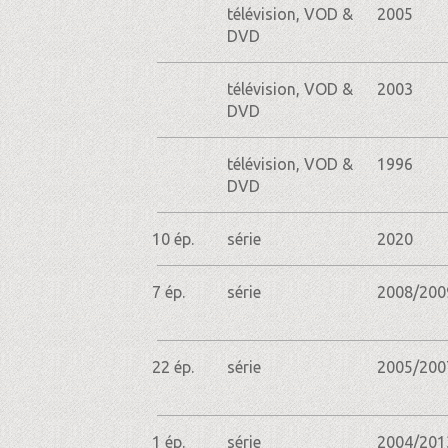
télévision, VOD &
2005
DVD
télévision, VOD &
2003
DVD
télévision, VOD &
1996
DVD
10 ép.
série
2020
7 ép.
série
2008/200
22 ép.
série
2005/200
1 ép.
série
2004/201