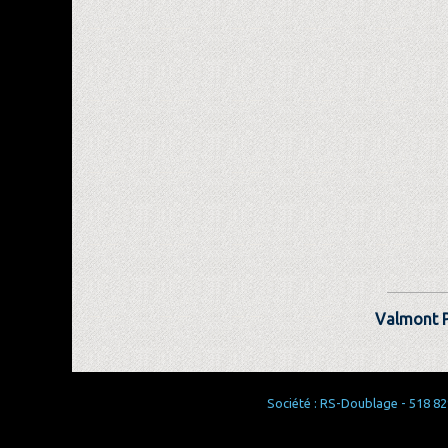
Valmont P
Société : RS-Doublage - 518 829