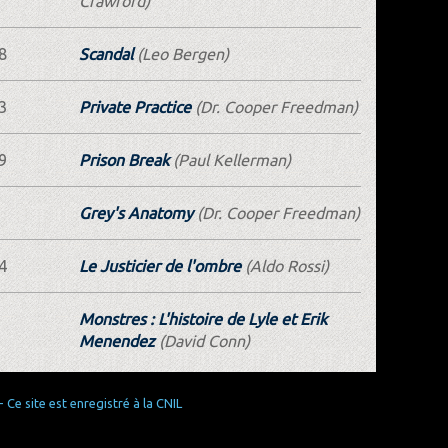
Crawford)
8
Scandal
(Leo Bergen)
3
Private Practice
(Dr. Cooper Freedman)
9
Prison Break
(Paul Kellerman)
Grey's Anatomy
(Dr. Cooper Freedman)
4
Le Justicier de l'ombre
(Aldo Rossi)
Monstres : L'histoire de Lyle et Erik
Menendez
(David Conn)
Ce site est enregistré à la CNIL