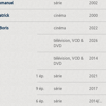
mmanuel
série
2002
atrick
cinéma
2000
Boris
cinéma
2022
télévision, VOD &
2026
DVD
télévision, VOD &
2014
DVD
1 ép.
série
2021
9 ép.
série
2017
6 ép.
série
2014/....