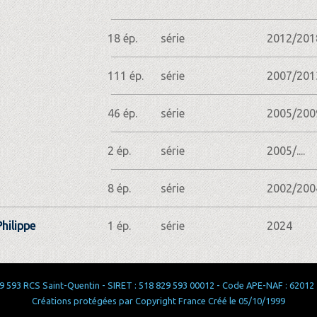
18 ép.
série
2012/201
111 ép.
série
2007/201
46 ép.
série
2005/200
2 ép.
série
2005/....
8 ép.
série
2002/200
hilippe
1 ép.
série
2024
 593 RCS Saint-Quentin - SIRET : 518 829 593 00012 - Code APE-NAF : 62012 - 
Créations protégées par Copyright France Créé le 05/10/1999