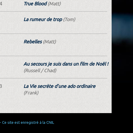
4
True Blood
(Matt)
La rumeur de trop
(Tom)
Rebelles
(Matt)
Au secours je suis dans un film de Noël !
(Russell / Chad)
3
La Vie secrète d'une ado ordinaire
(Frank)
Ce site est enregistré à la CNIL