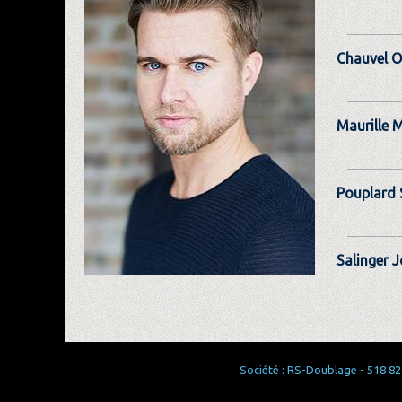
Chauvel Ol
Maurille 
Pouplard 
Salinger 
Société : RS-Doublage - 518 829