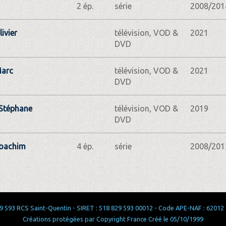
2 ép.
série
2008/201
ivier
télévision, VOD &
2021
DVD
Marc
télévision, VOD &
2021
DVD
Stéphane
télévision, VOD &
2019
DVD
Joachim
4 ép.
série
2008/201
 593 RCS Saint-Quentin - SIRET : 518 829 593 00012 - Code APE-NAF : 62012 - 
Créations protégées par Copyright France Créé le 05/10/1999