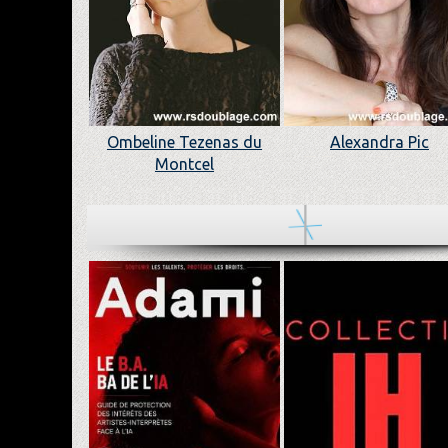
Ombeline Tezenas du
Alexandra Pic
Montcel