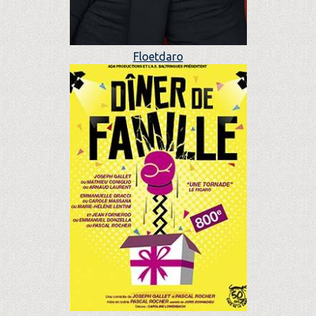
Floetdaro