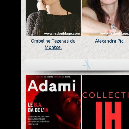
Ombeline Tezenas du
Alexandra Pic
Montcel