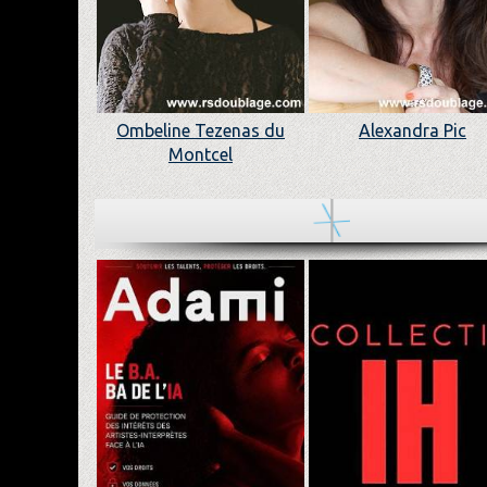
Ombeline Tezenas du
Alexandra Pic
Montcel