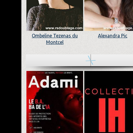
Ombeline Tezenas du
Alexandra Pic
Montcel