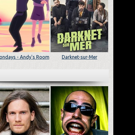
ndays - Andy's Room
Darknet-sur-Mer