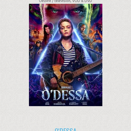
Oeuvre /
télévision, VOD & DVD
O'DESSA