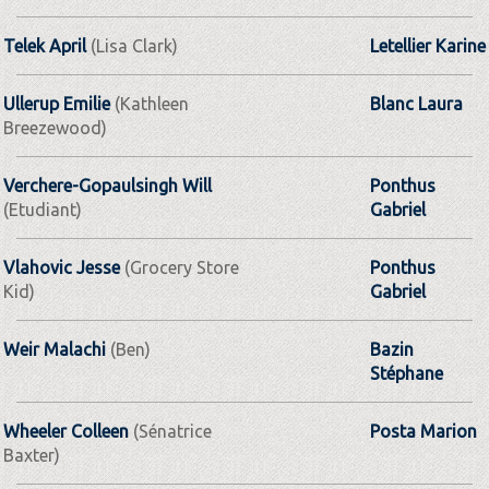
Telek April
(Lisa Clark)
Letellier Karine
Ullerup Emilie
(Kathleen
Blanc Laura
Breezewood)
Verchere-Gopaulsingh Will
Ponthus
(Etudiant)
Gabriel
Vlahovic Jesse
(Grocery Store
Ponthus
Kid)
Gabriel
Weir Malachi
(Ben)
Bazin
Stéphane
Wheeler Colleen
(Sénatrice
Posta Marion
Baxter)