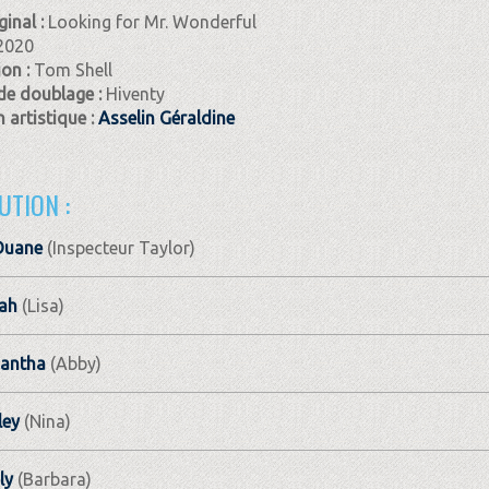
ginal :
Looking for Mr. Wonderful
2020
ion :
Tom Shell
de doublage :
Hiventy
 artistique :
Asselin Géraldine
UTION :
Duane
(Inspecteur Taylor)
rah
(Lisa)
antha
(Abby)
ley
(Nina)
ly
(Barbara)