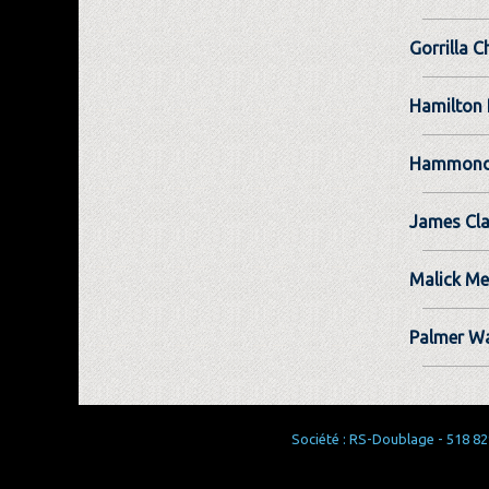
Gorrilla C
Hamilton 
Hammond
James Cl
Malick Me
Palmer Wa
Société : RS-Doublage - 518 829