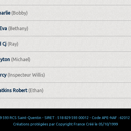
harlie
(Bobby)
Eva
(Bethany)
 Cj
(Ray)
ayton
(Michael)
rcy
(Inspecteur Willis)
tkins Robert
(Ethan)
 593 RCS Saint-Quentin - SIRET : 518 829 593 00012 - Code APE-NAF : 62012 - 
Créations protégées par Copyright France Créé le 05/10/1999