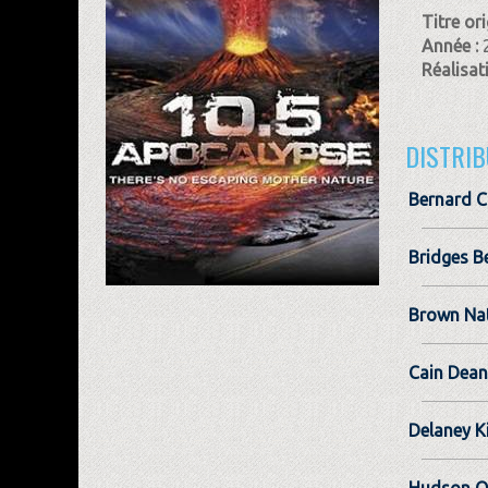
Titre ori
Année :
Réalisat
DISTRIB
Bernard C
Bridges B
Brown Nat
Cain Dean
Delaney K
Hudson Ol