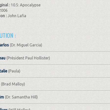
ginal :
10.5: Apocalypse
2006
ion :
John Lafia
UTION :
arlos
(Dr. Miguel Garcia)
eau
(Président Paul Hollister)
alie
(Paula)
(Brad Malloy)
im
(Dr. Samantha Hill)
iver
(Will Malloy)