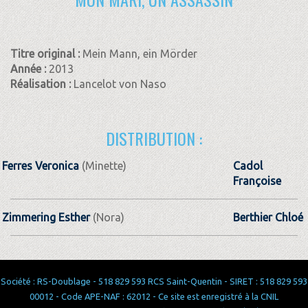
Titre original :
Mein Mann, ein Mörder
Année :
2013
Réalisation :
Lancelot von Naso
DISTRIBUTION :
Ferres Veronica
(Minette)
Cadol
Françoise
Zimmering Esther
(Nora)
Berthier Chloé
Société : RS-Doublage - 518 829 593 RCS Saint-Quentin - SIRET : 518 829 593
00012 - Code APE-NAF : 62012 - Ce site est enregistré à la CNIL