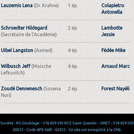
Lauzemis Lena
(Dr. Krahne)
1 ép.
Colapietro
Antonella
Schroedter Hildegard
2 ép.
Lambotte
(Secrétaire de l'Académie)
Jessie
Uibel Langston
(Axmed)
4 ép.
Fédée Mike
Wilbusch Jeff
(Moische
4 ép.
Arnaud Marc
Lefkovitch)
Zoudé Dennenesch
(Sosena
2 ép.
Forest Nayéli
Nuri)
Société : RS-Doublage - 518 829 593 RCS Saint-Quentin - SIRET : 518 829 593
00012 - Code APE-NAF : 62012 - Ce site est enregistré à la CNIL