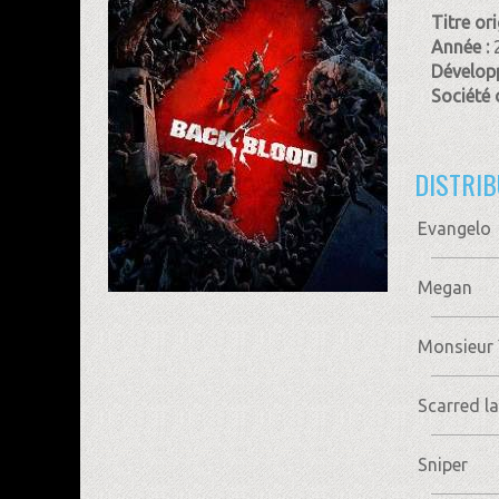
Titre ori
Année :
Dévelop
Société 
DISTRIB
Evangelo
Megan
Monsieur 
Scarred l
Sniper