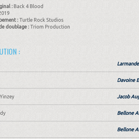
ginal :
Back 4 Blood
2019
pement :
Turtle Rock Studios
de doublage :
Triom Production
UTION :
Larmande
Davoine E
Yinzey
Jacob Aug
ady
Bellone A
Bellone A