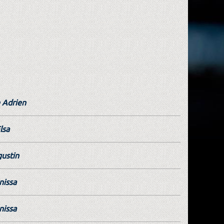
 Adrien
lsa
ustin
nissa
nissa