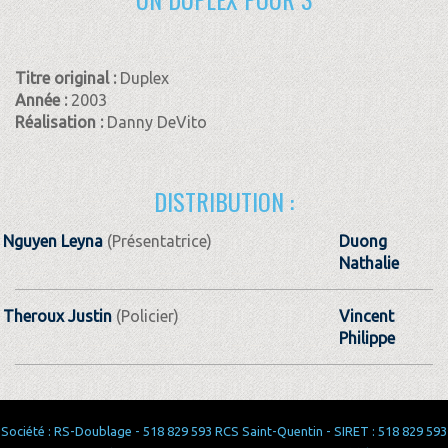
Titre original :
Duplex
Année :
2003
Réalisation :
Danny DeVito
DISTRIBUTION :
Nguyen Leyna
(Présentatrice)
Duong
Nathalie
Theroux Justin
(Policier)
Vincent
Philippe
Société : RS-Doublage - 518 829 593 RCS Saint-Quentin - SIRET : 518 829 593