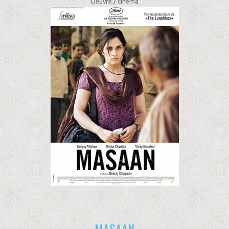
Oeuvre /
cinéma
MASAAN