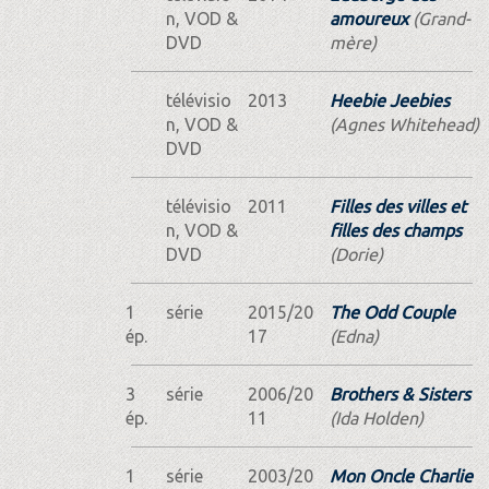
n, VOD &
amoureux
(Grand-
DVD
mère)
télévisio
2013
Heebie Jeebies
n, VOD &
(Agnes Whitehead)
DVD
télévisio
2011
Filles des villes et
n, VOD &
filles des champs
DVD
(Dorie)
1
série
2015/20
The Odd Couple
ép.
17
(Edna)
3
série
2006/20
Brothers & Sisters
ép.
11
(Ida Holden)
1
série
2003/20
Mon Oncle Charlie