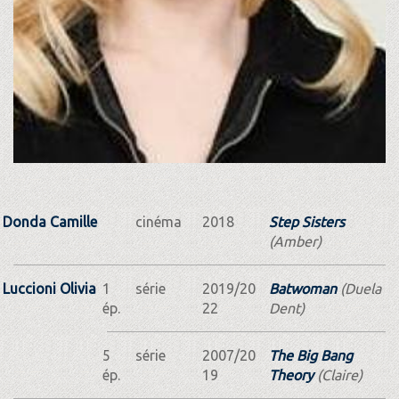
Donda Camille
cinéma
2018
Step Sisters
(Amber)
Luccioni Olivia
1
série
2019/20
Batwoman
(Duela
ép.
22
Dent)
5
série
2007/20
The Big Bang
ép.
19
Theory
(Claire)