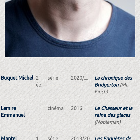
Buquet Michel
2
série
2020/....
La chronique des
ép.
Bridgerton
(Mr.
Finch)
Lemire
cinéma
2016
Le Chasseur et la
Emmanuel
reine des glaces
(Nobleman)
Mantel
1
série
2013/20
Les Enquêtes de