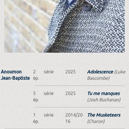
Anoumon
2
série
2025
Adolescence
(Luke
Jean-Baptiste
ép.
Bascombe)
5
série
2025
Tu me manques
ép.
(Josh Buchanan)
1
série
2014/20
The Musketeers
ép.
16
(Charon)