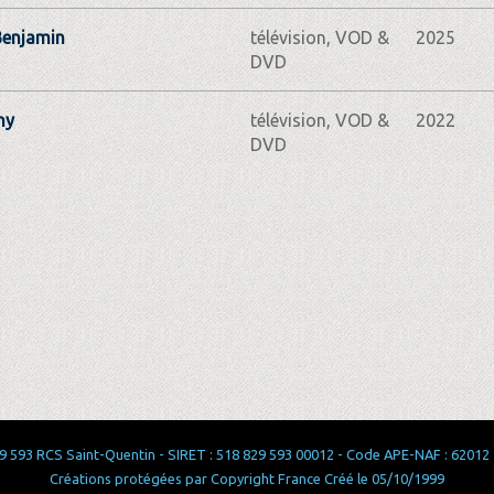
Benjamin
télévision, VOD &
2025
DVD
ny
télévision, VOD &
2022
DVD
 593 RCS Saint-Quentin - SIRET : 518 829 593 00012 - Code APE-NAF : 62012 - 
Créations protégées par Copyright France Créé le 05/10/1999