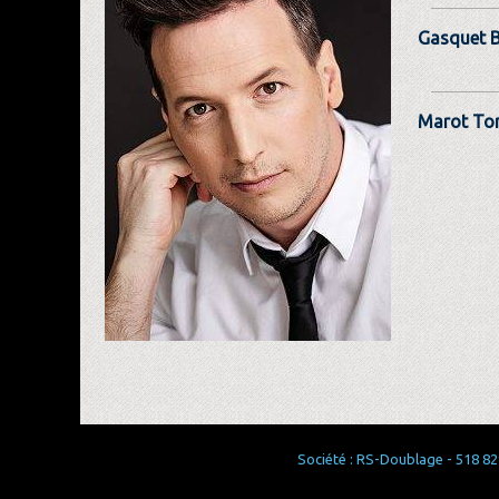
Gasquet 
Marot To
Société : RS-Doublage - 518 829