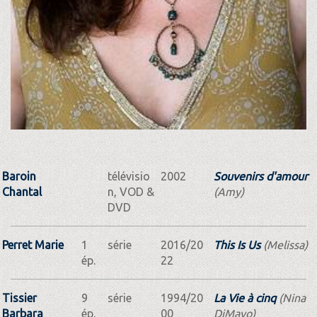
Baroin
télévisio
2002
Souvenirs d'amour
Chantal
n, VOD &
(Amy)
DVD
Perret Marie
1
série
2016/20
This Is Us
(Melissa)
ép.
22
Tissier
9
série
1994/20
La Vie à cinq
(Nina
Barbara
ép.
00
DiMayo)