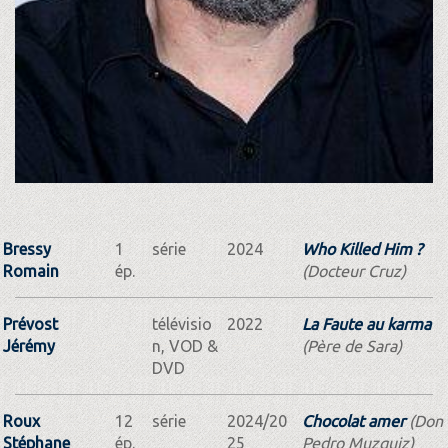
Bressy
1
série
2024
Who Killed Him ?
Romain
ép.
(Docteur Cruz)
Prévost
télévisio
2022
La Faute au karma
Jérémy
n, VOD &
(Père de Sara)
DVD
Roux
12
série
2024/20
Chocolat amer
(Don
Stéphane
ép.
25
Pedro Muzquiz)