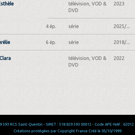
sthèle
télévision, VOD &
2023
DVD
4 ép.
série
2025/....
rélie
6 ép.
série
2018/....
 Clara
télévision, VOD &
2022
DVD
 593 RCS Saint-Quentin - SIRET : 518 829 593 00012 - Code APE-NAF : 62012 - 
Créations protégées par Copyright France Créé le 05/10/1999