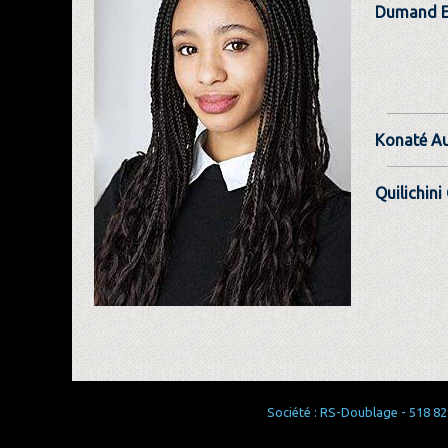
Dumand E
Konaté Au
Quilichini
Société : RS-Doublage - 518 829