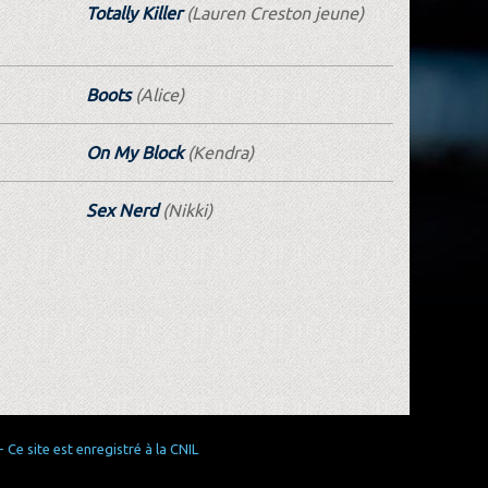
Totally Killer
(Lauren Creston jeune)
Boots
(Alice)
On My Block
(Kendra)
Sex Nerd
(Nikki)
Ce site est enregistré à la CNIL