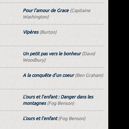
Pour l'amour de Grace
(Capitaine
Washington)
Vipères
(Burton)
Un petit pas vers le bonheur
(David
Woodbury)
A la conquête d'un coeur
(Ben Graham)
L'ours et l'enfant : Danger dans les
montagnes
(Fog Benson)
L'ours et l'enfant
(Fog Benson)