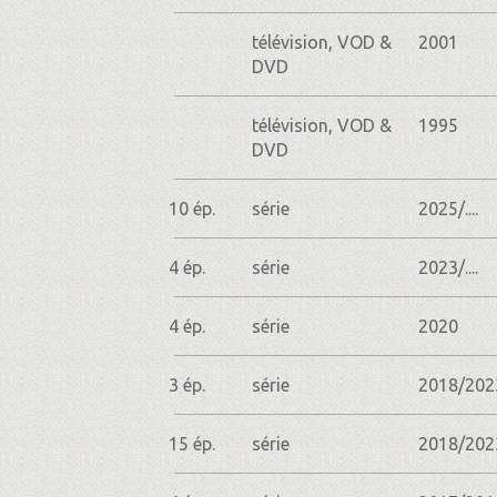
télévision, VOD &
2001
DVD
télévision, VOD &
1995
DVD
10 ép.
série
2025/....
4 ép.
série
2023/....
4 ép.
série
2020
3 ép.
série
2018/202
15 ép.
série
2018/202