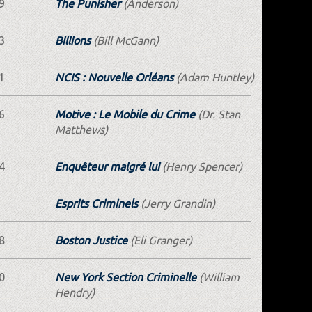
9
The Punisher
(Anderson)
3
Billions
(Bill McGann)
1
NCIS : Nouvelle Orléans
(Adam Huntley)
6
Motive : Le Mobile du Crime
(Dr. Stan
Matthews)
4
Enquêteur malgré lui
(Henry Spencer)
Esprits Criminels
(Jerry Grandin)
8
Boston Justice
(Eli Granger)
0
New York Section Criminelle
(William
Hendry)