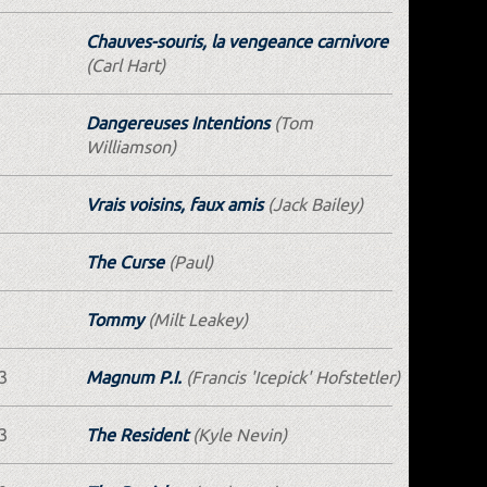
Chauves-souris, la vengeance carnivore
(Carl Hart)
Dangereuses Intentions
(Tom
Williamson)
Vrais voisins, faux amis
(Jack Bailey)
The Curse
(Paul)
Tommy
(Milt Leakey)
3
Magnum P.I.
(Francis 'Icepick' Hofstetler)
3
The Resident
(Kyle Nevin)