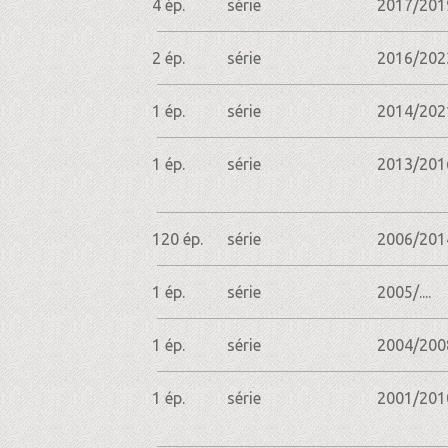
4 ép.
série
2017/201
2 ép.
série
2016/202
1 ép.
série
2014/202
1 ép.
série
2013/201
120 ép.
série
2006/201
1 ép.
série
2005/....
1 ép.
série
2004/200
1 ép.
série
2001/201