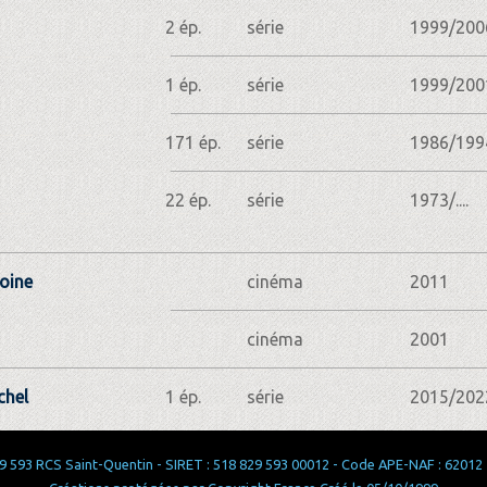
2 ép.
série
1999/200
1 ép.
série
1999/200
171 ép.
série
1986/199
22 ép.
série
1973/....
oine
cinéma
2011
cinéma
2001
chel
1 ép.
série
2015/202
 593 RCS Saint-Quentin - SIRET : 518 829 593 00012 - Code APE-NAF : 62012 - 