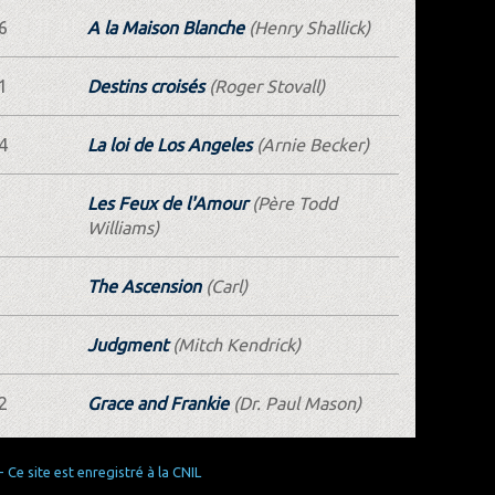
6
A la Maison Blanche
(Henry Shallick)
1
Destins croisés
(Roger Stovall)
4
La loi de Los Angeles
(Arnie Becker)
Les Feux de l'Amour
(Père Todd
Williams)
The Ascension
(Carl)
Judgment
(Mitch Kendrick)
2
Grace and Frankie
(Dr. Paul Mason)
Ce site est enregistré à la CNIL