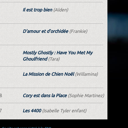
Il est trop bien
(Alden)
D'amour et d'orchidée
(Frankie)
Mostly Ghostly : Have You Met My
Ghoulfriend
(Tara)
La Mission de Chien Noël
(Willamina)
8
Cory est dans la Place
(Sophie Martinez)
7
Les 4400
(Isabelle Tyler enfant)