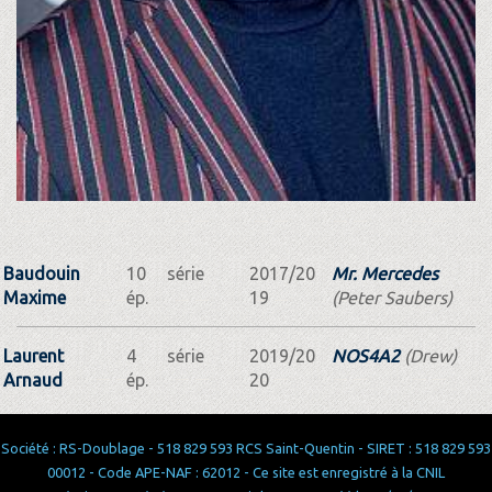
Baudouin
10
série
2017/20
Mr. Mercedes
Maxime
ép.
19
(Peter Saubers)
Laurent
4
série
2019/20
NOS4A2
(Drew)
Arnaud
ép.
20
Société : RS-Doublage - 518 829 593 RCS Saint-Quentin - SIRET : 518 829 593
00012 - Code APE-NAF : 62012 - Ce site est enregistré à la CNIL