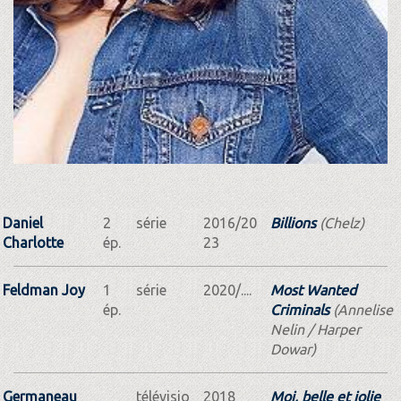
Daniel
2
série
2016/20
Billions
(Chelz)
Charlotte
ép.
23
Feldman Joy
1
série
2020/....
Most Wanted
ép.
Criminals
(Annelise
Nelin / Harper
Dowar)
Germaneau
télévisio
2018
Moi, belle et jolie