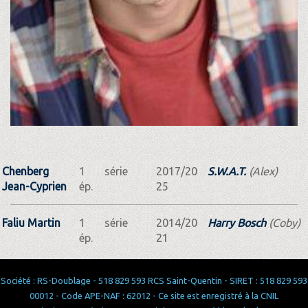
Chenberg
1
série
2017/20
S.W.A.T.
(Alex)
Jean-Cyprien
ép.
25
Faliu Martin
1
série
2014/20
Harry Bosch
(Coby)
ép.
21
Société : RS-Doublage - 518 829 593 RCS Saint-Quentin - SIRET : 518 829 593
00012 - Code APE-NAF : 62012 - Ce site est enregistré à la CNIL