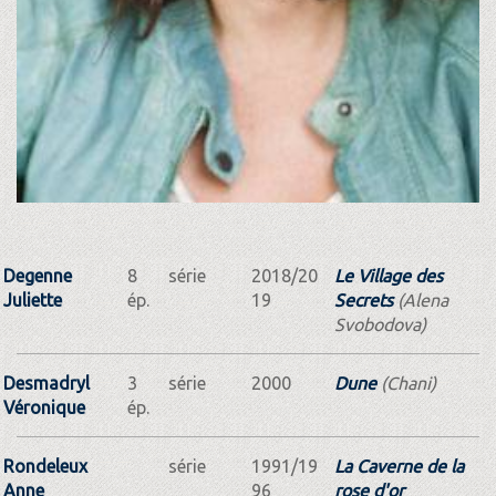
Degenne
8
série
2018/20
Le Village des
Juliette
ép.
19
Secrets
(Alena
Svobodova)
Desmadryl
3
série
2000
Dune
(Chani)
Véronique
ép.
Rondeleux
série
1991/19
La Caverne de la
Anne
96
rose d'or