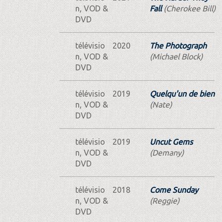
n, VOD &
Fall
(Cherokee Bill)
DVD
télévisio
2020
The Photograph
n, VOD &
(Michael Block)
DVD
télévisio
2019
Quelqu'un de bien
n, VOD &
(Nate)
DVD
télévisio
2019
Uncut Gems
n, VOD &
(Demany)
DVD
télévisio
2018
Come Sunday
n, VOD &
(Reggie)
DVD