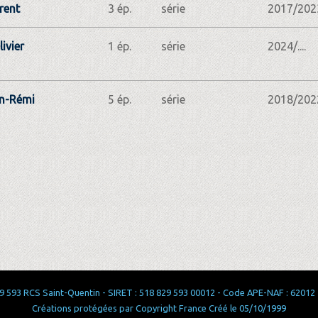
rent
3 ép.
série
2017/202
ivier
1 ép.
série
2024/....
n­-Rémi
5 ép.
série
2018/202
 593 RCS Saint-Quentin - SIRET : 518 829 593 00012 - Code APE-NAF : 62012 - 
Créations protégées par Copyright France Créé le 05/10/1999