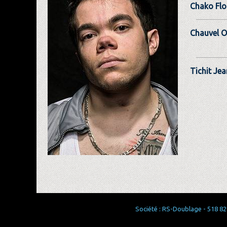
Chako Flo
Chauvel Ol
Tichit Jea
Société : RS-Doublage - 518 829