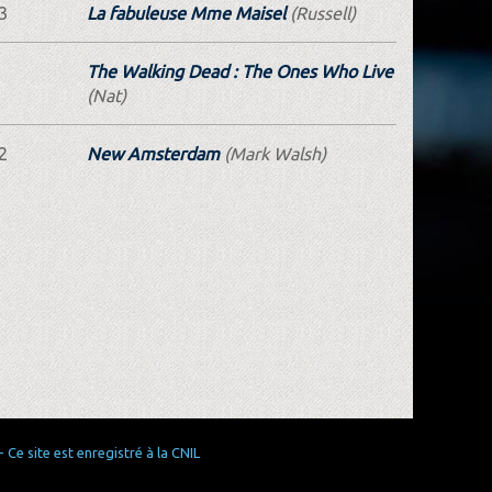
3
La fabuleuse Mme Maisel
(Russell)
The Walking Dead : The Ones Who Live
(Nat)
2
New Amsterdam
(Mark Walsh)
Ce site est enregistré à la CNIL