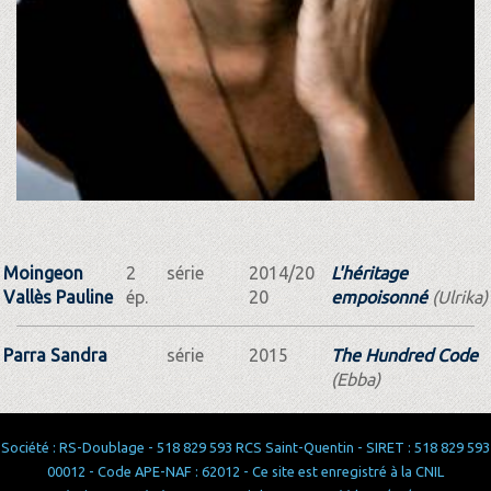
Moingeon
2
série
2014/20
L'héritage
Vallès Pauline
ép.
20
empoisonné
(Ulrika)
Parra Sandra
série
2015
The Hundred Code
(Ebba)
Société : RS-Doublage - 518 829 593 RCS Saint-Quentin - SIRET : 518 829 593
00012 - Code APE-NAF : 62012 - Ce site est enregistré à la CNIL