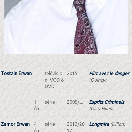
Tostain Erwan
télévisio
2015
Flirt avec le danger
n, VOD &
(Quincy)
DVD
1
série
2005/....
Esprits Criminels
ép.
(Gary Hiles)
Zamor Erwan
4
série
2012/20
Longmire
(Dillon)
ép.
17