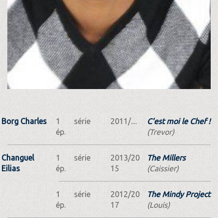
Borg Charles
1
série
2011/....
C'est moi le Chef !
ép.
(Trevor)
Changuel
1
série
2013/20
The Millers
Eilias
ép.
15
(Caissier)
1
série
2012/20
The Mindy Project
ép.
17
(Louis)