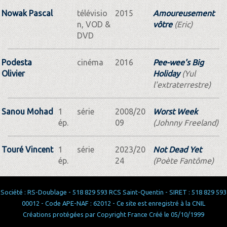
Nowak Pascal
télévisio
2015
Amoureusement
n, VOD &
vôtre
(Eric)
DVD
Podesta
cinéma
2016
Pee-wee's Big
Olivier
Holiday
(Yul
l'extraterrestre)
Sanou Mohad
1
série
2008/20
Worst Week
ép.
09
(Johnny Freeland)
Touré Vincent
1
série
2023/20
Not Dead Yet
ép.
24
(Poète Fantôme)
Société : RS-Doublage - 518 829 593 RCS Saint-Quentin - SIRET : 518 829 593
00012 - Code APE-NAF : 62012 - Ce site est enregistré à la CNIL
Créations protégées par Copyright France Créé le 05/10/1999