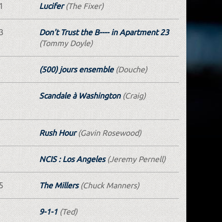
1
Lucifer
(The Fixer)
3
Don't Trust the B---- in Apartment 23
(Tommy Doyle)
(500) jours ensemble
(Douche)
Scandale à Washington
(Craig)
Rush Hour
(Gavin Rosewood)
NCIS : Los Angeles
(Jeremy Pernell)
5
The Millers
(Chuck Manners)
9-1-1
(Ted)