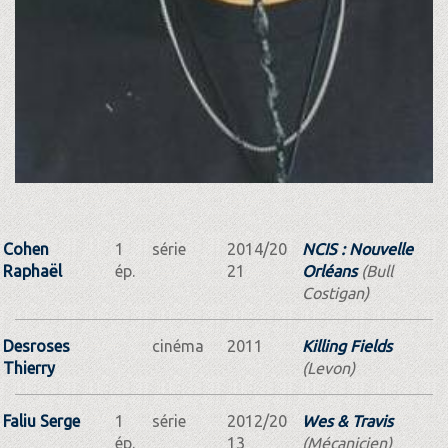
Cohen
1
série
2014/20
NCIS : Nouvelle
Raphaël
ép.
21
Orléans
(Bull
Costigan)
Desroses
cinéma
2011
Killing Fields
Thierry
(Levon)
Faliu Serge
1
série
2012/20
Wes & Travis
ép.
13
(Mécanicien)